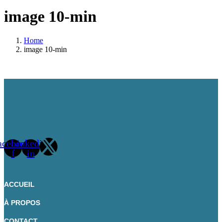
image 10-min
Home
image 10-min
acebook-
Linkedin-
f
in
ACCUEIL
À PROPOS
CONTACT