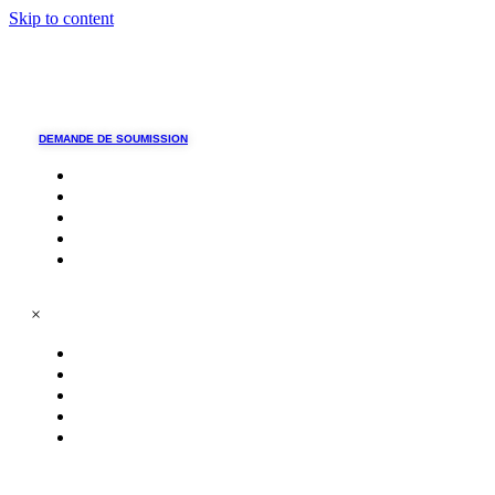
Skip to content
DEMANDE DE SOUMISSION
ABOUT US
SERVICES
CONTACT
GET A QUOTE
FR
×
ABOUT US
SERVICES
CONTACT
GET A QUOTE
FR